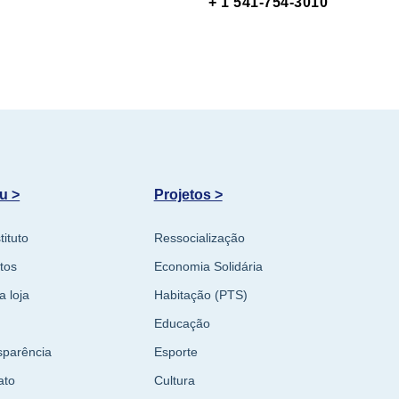
+ 1 541-754-3010
u >
Projetos >
tituto
Ressocialização
tos
Economia Solidária
a loja
Habitação (PTS)
Educação
sparência
Esporte
ato
Cultura