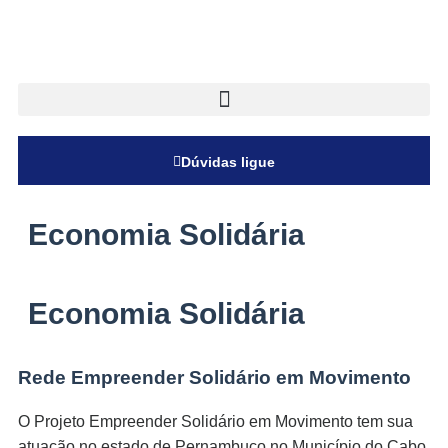
nel
nel
etleri
Dúvidas ligue
Economia Solidária
Economia Solidária
nel
nel
Rede Empreender Solidário em Movimento
nel
O Projeto Empreender Solidário em Movimento tem sua
nel
atuação no estado de Pernambuco no Município do Cabo