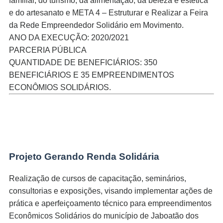
familiar, do turismo, da alimentação, da beleza e estética
nel
e do artesanato e META 4 – Estruturar e Realizar a Feira
n al
da Rede Empreendedor Solidário em Movimento.
ANO DA EXECUÇÃO: 2020/2021
n al
PARCERIA PÚBLICA
nel
QUANTIDADE DE BENEFICIÁRIOS: 350
BENEFICIÁRIOS E 35 EMPREENDIMENTOS
nel
ECONÔMIOS SOLIDÁRIOS.
nel
nel
nel
Projeto Gerando Renda Solidária
nel
Realização de cursos de capacitação, seminários,
nel
consultorias e exposições, visando implementar ações de
prática e aperfeiçoamento técnico para empreendimentos
nel
Econômicos Solidários do município de Jaboatão dos