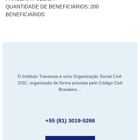
nel
QUANTIDADE DE BENEFICIÁRIOS: 200
BENEFICIÁRIOS
nel
nel
nel
nel
nel
O Instituto Travessia é uma Organização Social Civil-
OSC, organizada de forma prevista pelo Código Civil
Brasileiro…
nel
nel
+55 (81) 3019-5266
nel
nel