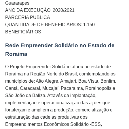
nel
Guararapes.
ANO DA EXECUÇÃO: 2020/2021
nel
PARCERIA PÚBLICA
QUANTIDADE DE BENEFICIÁRIOS: 1.150
nel
BENEFICIÁRIOS
nel
Rede Empreender Solidário no Estado de
nel
Roraima
nel
O Projeto Empreender Solidário atuou no estado de
nel
Roraima na Região Norte do Brasil, comtemplando os
municípios de: Alto Alegre, Amajarí, Boa Vista, Bonfim,
nel
Cantá, Caracaraí, Mucajaí, Pacaraima, Rorainopolis e
São João da Baliza. Através da implantação,
nel
implementação e operacionalização das ações que
nel
fortaleçam e ampliem a produção, comercialização e
estruturação das cadeias produtivas dos
nel
Empreendimentos Econômicos Solidário -ESS,