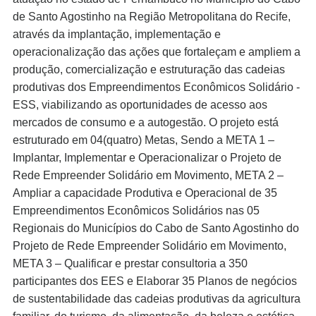
de Santo Agostinho na Região Metropolitana do Recife,
nel
através da implantação, implementação e
operacionalização das ações que fortaleçam e ampliem a
nel
produção, comercialização e estruturação das cadeias
nel
produtivas dos Empreendimentos Econômicos Solidário -
ESS, viabilizando as oportunidades de acesso aos
nel
mercados de consumo e a autogestão. O projeto está
estruturado em 04(quatro) Metas, Sendo a META 1 –
nel
Implantar, Implementar e Operacionalizar o Projeto de
nel
Rede Empreender Solidário em Movimento, META 2 –
Ampliar a capacidade Produtiva e Operacional de 35
nel
Empreendimentos Econômicos Solidários nas 05
Regionais do Municípios do Cabo de Santo Agostinho do
nel
Projeto de Rede Empreender Solidário em Movimento,
nel
META 3 – Qualificar e prestar consultoria a 350
participantes dos EES e Elaborar 35 Planos de negócios
nel
de sustentabilidade das cadeias produtivas da agricultura