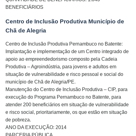
BENEFICIÁRIOS
k
Centro de Inclusão Produtiva Município de
Chã de Alegria
Centro de Inclusão Produtiva Pernambuco no Batente:
Implantação e implementação de um Centro integrado de
n al
apoio ao empreendedorismo composto pela Cadeia
nel
Produtiva – Agroindústria, para jovens e adultos em
situação de vulnerabilidade e risco pessoal e social do
nel
município de Chã de Alegria/PE.
Manutenção do Centro de Inclusão Produtiva – CIP, para
nel
execução do Programa Pernambuco no Batente, para
nel
atender 200 beneficiários em situação de vulnerabilidade
e risco social, prioritariamente, os que estão em situação
nel
de pobreza.
ANO DA EXECUÇÃO: 2014
nel
PARCERIA PÚBLICA