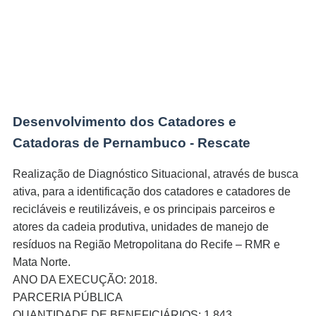
nel
nel
nel
Desenvolvimento dos Catadores e
nel
Catadoras de Pernambuco - Rescate
Realização de Diagnóstico Situacional, através de busca
ativa, para a identificação dos catadores e catadores de
recicláveis e reutilizáveis, e os principais parceiros e
atores da cadeia produtiva, unidades de manejo de
nel
resíduos na Região Metropolitana do Recife – RMR e
Mata Norte.
nel
ANO DA EXECUÇÃO: 2018.
PARCERIA PÚBLICA
QUANTIDADE DE BENEFICIÁRIOS: 1.843