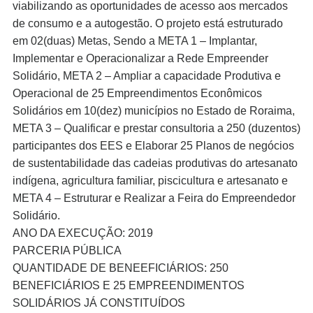
nel
viabilizando as oportunidades de acesso aos mercados
de consumo e a autogestão. O projeto está estruturado
em 02(duas) Metas, Sendo a META 1 – Implantar,
Implementar e Operacionalizar a Rede Empreender
Solidário, META 2 – Ampliar a capacidade Produtiva e
nel
Operacional de 25 Empreendimentos Econômicos
Solidários em 10(dez) municípios no Estado de Roraima,
META 3 – Qualificar e prestar consultoria a 250 (duzentos)
participantes dos EES e Elaborar 25 Planos de negócios
nel
de sustentabilidade das cadeias produtivas do artesanato
indígena, agricultura familiar, piscicultura e artesanato e
META 4 – Estruturar e Realizar a Feira do Empreendedor
nel
Solidário.
ANO DA EXECUÇÃO: 2019
nel
PARCERIA PÚBLICA
nel
QUANTIDADE DE BENEEFICIÁRIOS: 250
BENEFICIÁRIOS E 25 EMPREENDIMENTOS
SOLIDÁRIOS JÁ CONSTITUÍDOS