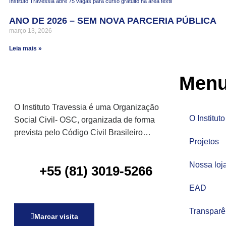
cklink panel
Instituto Travessia abre 75 vagas para curso gratuito na área têxtil
ANO DE 2026 – SEM NOVA PARCERIA PÚBLICA
cklink panel
março 13, 2026
cklink panel
Leia mais »
cklink panel
Menu
cklink panel
cklink panel
O Instituto Travessia é uma Organização
O Instituto
Social Civil- OSC, organizada de forma
cklink panel
prevista pelo Código Civil Brasileiro…
Projetos
cklink panel
Nossa loj
cklink panel
+55 (81) 3019-5266
EAD
cklink panel
cklink panel
Transparê
Marcar visita